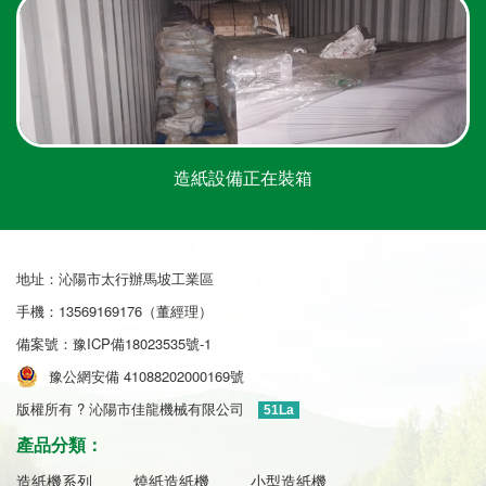
造紙設備正在裝箱
地址：沁陽市太行辦馬坡工業區
手機：13569169176（董經理）
備案號：
豫ICP備18023535號-1
豫公網安備 41088202000169號
版權所有 ? 沁陽市佳龍機械有限公司
51La
產品分類：
造紙機系列
燒紙造紙機
小型造紙機