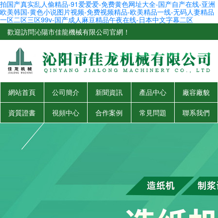
拍国产真实乱人偷精品-91爱爱爱-免费黄色网址大全-国产自产在线-亚洲
欧美韩国-黄色小说图片视频-免费视频精品-欧美精品一线-无码人妻精品
一区二区三区99v-国产成人麻豆精品午夜在线-日本中文字幕二区
歡迎訪問沁陽市佳龍機械有限公司官網！
網站首頁
公司簡介
新聞資訊
產品中心
廠容廠貌
資質證書
視頻中心
合作案例
常見問題
聯系我們