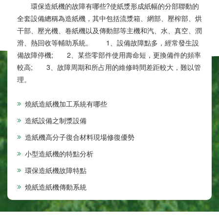
環保造紙機的故障有哪些?使紙漿形成紙幅的分部聯動的
全套設備總稱為造紙機，其中包括流漿箱、網部、壓榨部、烘
干部、壓光機、卷紙機以及傳動部等主機和汽、水、真空、潤
滑、熱回收等輔助系統。 1、設備故障點多，經常發生設
備故障停機; 2、某些零部件使用壽命短，更換備件的頻率
較高; 3、故障周期和所占用的維修時間差距較大，難以管
理。
燒紙造紙機加工系統有哪些
造紙設備之制漿設備
造紙機高分子復合材料現場修復優勢
小型造紙機的特點分析
環保造紙機故障特點
燒紙造紙機傳動系統