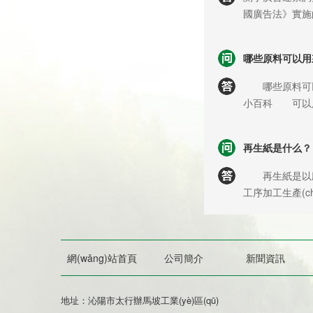
國廣告法》實施的
用相關“違禁詞”
圖片、標題、內(
哪些原料可以用
我公司主觀意愿
依據(jù)。如您發
哪些原料可以用
系人，我們會快
小百科 可以用
械的信任和支持
常見的如木材、
竹子等等，還有
再生紙是什么？
簡單的說就是
類? 沁陽市
再生紙是以廢紙
來分類： 1.以
工序加工生產(chǎn)出來的
機，大型造紙機
紙，因而被譽為
造紙機，工業(
多種多樣，以不
造紙機，迷信火紙
再生包裝紙等。
式來劃分：氣缸
網(wǎng)站首頁
公司簡介
新聞資訊
生紙等低級紙張
紙機，晾曬紙造
練習本等用紙。 目前，許多國家已經(jīng)生產(c
竹子造紙機，棉
使用這兩類紙張
地址：沁陽市太行辦馬坡工業(yè)區(qū)
(wǎng)造紙機
用紙、膠版書刊