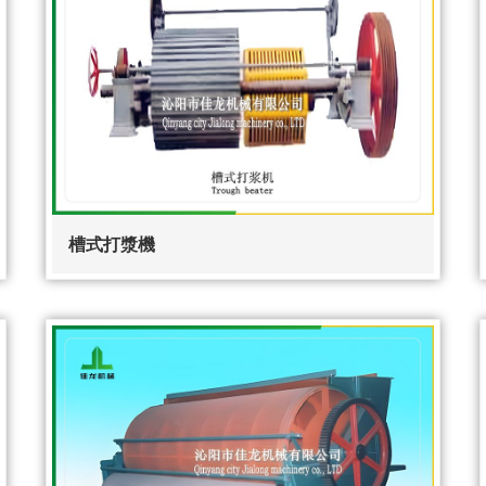
槽式打漿機