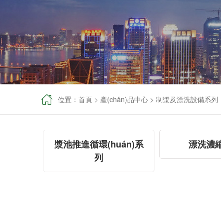

位置：
首頁
>
產(chǎn)品中心
>
制漿及漂洗設備系列
漿池推進循環(huán)系
漂洗濃
列