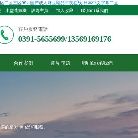
区二区三区99v-国产成人麻豆精品午夜在线-日本中文字幕二区
機
小型造紙機
設為主頁
加入收藏
聯(lián)系我們
客戶服務電話
0391-5655699
/
13569169176
合作案例
常見問題
聯(lián)系我們
的產(chǎn)品和服務。