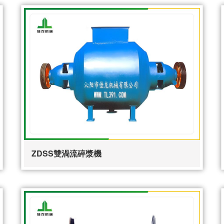
ZDSS雙渦流碎漿機