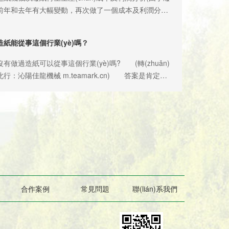
前年和去年有大幅變動，再次做了一個成本及利潤分
) 要了解紙的成本及利潤,首先我們需要了解以下幾
數(shù)： 1.每生產(chǎn)一噸成品衛(wèi)生紙需
紙能從事這個行業(yè)嗎？
15-1.2噸的廢紙。 2.廢紙(原料)我們以廢報紙為例，
目前市場價1100-1600元，這里我們?nèi)?400元計算
過造紙可以從事這個行業(yè)嗎? (轉(zhuǎn)
的廢紙價格沒有這么高) 3.以廢報紙為例生產(chǎn)
行：沁陽佳龍機械 m.teamark.cn) 答案是肯定
)生紙，每噸成品紙需要各種化工助劑(脫墨劑、漂白劑等)
市佳龍機械有限公司除了可以提供全套造紙設備，還可
0元。如果原料是白紙邊，則不需要這么多的化工助
設備的廠房設計、設備安裝及調(diào)試、以及生產
如果以787型衛(wèi)生紙機為例，分兩班，每班按4個
)技術培訓、設備維護保養(yǎng)知識培訓等，免除您的一
個人工按50元計算。 5.燃料我們以煤為例，使用蒸
憂。我們保證每一臺設備都可以合格出紙，并提供相應
生產(chǎn)一噸紙約消耗300-400公斤的煤，我們以
ì)量保修以及后續(xù)的技術支持。 沁陽市佳龍機械
00元計算。 6.每生產(chǎn)一噸紙，設備損耗、毛
還可以為您提供設備升級改造、設備維修等服務。
以及其它損耗，我們按50元計算。 好了，有了以上
從事造紙這個行業(yè)，您可以致電我們，或來公司面
shù)，這里我們就以787型衛(wèi)生紙為標準來計算一
幫您選擇最適合您的機型設備，提供全程支持，保證您
產(chǎn)成本及利潤分析： 成本=原料+人工工資
性價比最優(yōu)的造紙設備。 沁陽市佳龍機械有限
合作案例
常見問題
聯(lián)系我們
助劑+煤+各種損耗 (1400元×1.2)+(8×50元)+300
同等質(zhì)量價格最優(yōu)，同等價格質(zhì)量最優
元+400元+50元=3130元 目前這種脫墨衛(wèi)生紙的
，質(zhì)量就是生命，信譽第一。
價格約在每噸4000-5000元左右，每噸的利潤約在