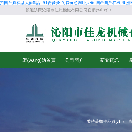
拍国产真实乱人偷精品-91爱爱爱-免费黄色网址大全-国产自产在线-亚洲
歡迎訪問沁陽市佳龍機械有限公司官網(wǎng)！
網(wǎng)站首頁
公司簡介
新聞資訊
秉持著堅持品質(zhì)