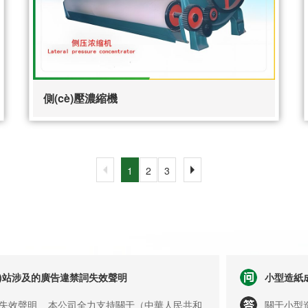
側(cè)壓濃縮機
1
2
3
g)站涉及的廣告違禁詞失效聲明
小型造紙
失效聲明 本公司全力支持關于（中華人民共和
關于小型造