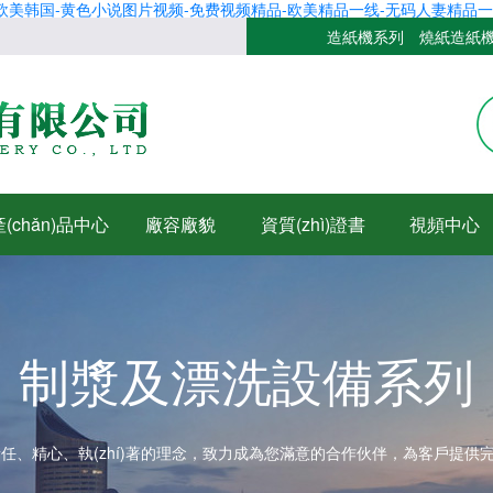
欧美韩国-黄色小说图片视频-免费视频精品-欧美精品一线-无码人妻精品一
造紙機系列
燒紙造紙
產(chǎn)品中心
廠容廠貌
資質(zhì)證書
視頻中心
制漿及漂洗設備系列
、責任、精心、執(zhí)著的理念，致力成為您滿意的合作伙伴，為客戶提供完善