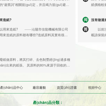
“違禁詞”相關規(guī)定，并且竭力規(guī)避使
紙價格較
。凡本公司網(wǎng)站及店鋪詳細頁面、主頁、
析，如下
nèi)容等頁面涉及含有“廣告違禁詞”的，一律非
個知識或參
來造紙?
沒有做過造
并即刻失效。不可用于客戶作為下單購物的參考
要消耗1.
(fā)現(xiàn)“違禁詞”請告知客服或公司聯(lián)
每噸紙我們
來造紙? ------沁陽市佳龍機械有限公司
以前沒有做
速去改正。感謝各位客戶及朋友對沁陽市佳龍機
(有些地方
來造紙的原料都有哪些?造紙原料其實有很多,
載請保留此
。
衛(wèi
麥草、稻草、蘆葦、棉花、破布、麻、龍須草、
的。沁陽
約合30
廢物再生，如廢紙箱、廢書本紙、廢報紙等等。
以提供整套
劑。 4.
造紙原料非常廣泛。 造紙設備有哪些分
(chǎn
工人，每
佳龍機械有限公司造紙機分類可以以下幾種方法
切后顧之
做原料，將其打碎、去色制漿經(jīng)過多種
氣鍋爐，每
產(chǎn)量來劃分：小型造紙機，中型造紙
的質(zh
紙張。 其原料的80%來源于回收的廢
每噸煤10
等。 2.以生產(chǎn)品種來劃分：生活用紙
有限公司
低能耗、輕污染的環(huán)保型用紙。城市廢紙
毯損耗、
yè)包裝用紙造紙機，文化書寫紙造紙機，特種紙
只要您想
同類別的廢紙為原料再制成不同的再生復印紙、
這些參數(
造紙機等等。 3.以設備結(jié)構或烘干方
談。我們
一般可以分為兩大類：一類是掛面板紙、衛(wèi)
下紙的生
型造紙機，無缸造紙機，燒缸造紙機，直熱式造
可以得到
產(chǎn)品中心
廠容廠貌
資質(zhì)證書
視頻中心
;另一類是書報雜志、復印紙、打印紙、明信片和
+電費+化工
紙機等等。 4.以原料來劃分：廢紙造紙機，
公司本著：
hǎn)和
元+300
桿造紙機等等。 5.以上漿形式來劃分：圓網
(yōu)
。其中，生產(chǎn)再生復印紙的原料就是辦公
大軸紙出廠
產(chǎn)品分類：
，長網(wǎng)造紙機，疊網(wǎng)造紙機等
及裝訂用紙等幾類原本紙質(zhì)就相對較好的城