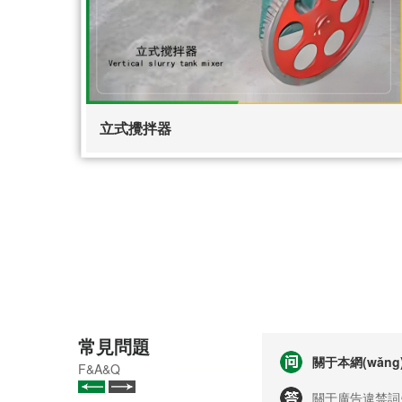
立式攪拌器
常見問題
關于本網(wǎn
F&A&Q
關于廣告違禁詞