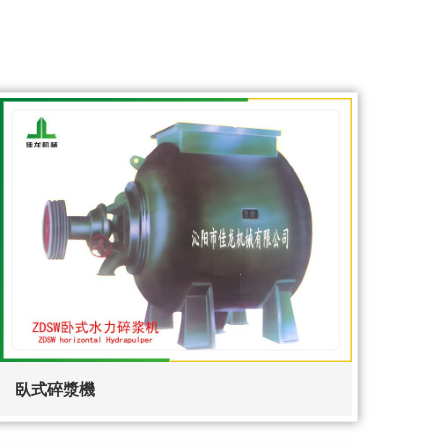
臥式碎漿機