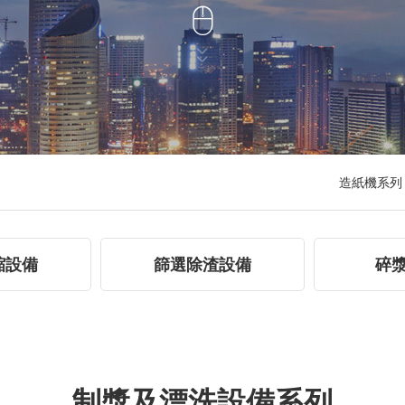



造紙機系列
縮設備
篩選除渣設備
碎
制漿及漂洗設備系列