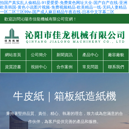
拍国产真实乱人偷精品-91爱爱爱-免费黄色网址大全-国产自产在线-亚洲
欧美韩国-黄色小说图片视频-免费视频精品-欧美精品一线-无码人妻精品
一区二区三区99v-国产成人麻豆精品午夜在线-日本中文字幕二区
歡迎訪問沁陽市佳龍機械有限公司官網！
網站首頁
公司簡介
新聞資訊
產品中心
廠容廠貌
資質證書
視頻中心
合作案例
常見問題
聯系我們
牛皮紙｜箱板紙造紙機
秉持著堅持品質、責任、精心、執著的理念，致力成為您滿意的合
作伙伴，為客戶提供完善的產品和服務。