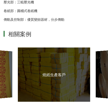
壓光部：三輥壓光機
卷紙部：圓桶式卷紙機
傳動及控制部：優質變頻器材，分步傳動
相關案例
燒紙生產客戶