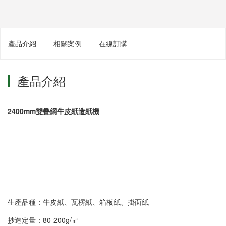
產品介紹
相關案例
在線訂購
產品介紹
2400mm雙疊網牛皮紙造紙機
生產品種：牛皮紙、瓦楞紙、箱板紙、掛面紙
抄造定量：80-200g/㎡