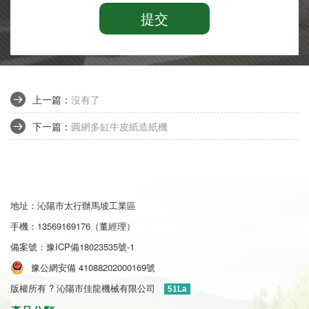
提交
上一篇：
沒有了
下一篇：
圓網多缸牛皮紙造紙機
地址：沁陽市太行辦馬坡工業區
手機：13569169176（董經理）
備案號：
豫ICP備18023535號-1
豫公網安備 41088202000169號
版權所有 ? 沁陽市佳龍機械有限公司
51La