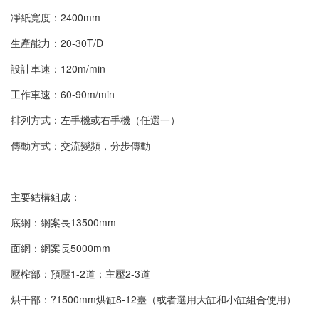
凈紙寬度：2400mm
生產能力：20-30T/D
設計車速：120m/min
工作車速：60-90m/min
排列方式：左手機或右手機（任選一）
傳動方式：交流變頻，分步傳動
主要結構組成：
底網：網案長13500mm
面網：網案長5000mm
壓榨部：預壓1-2道；主壓2-3道
烘干部：?1500mm烘缸8-12臺（或者選用大缸和小缸組合使用）