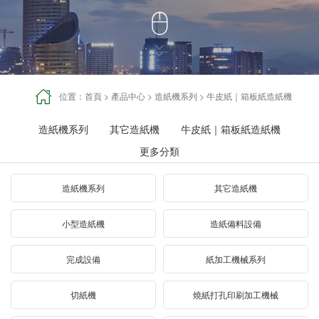




位置：
首頁
>
產品中心
>
造紙機系列
>
牛皮紙｜箱板紙造紙機
造紙機系列
其它造紙機
牛皮紙｜箱板紙造紙機
更多分類
造紙機系列
其它造紙機
小型造紙機
造紙備料設備
完成設備
紙加工機械系列
切紙機
燒紙打孔印刷加工機械