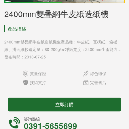
2400mm雙疊網牛皮紙造紙機
產品描述
2400mm雙疊網牛皮紙造紙機生產品種：牛皮紙、瓦楞紙、箱板
紙、掛面紙抄造定量：80-200g/㎡凈紙寬度：2400mm生產能力：
20-30T/D設計車速：120m/min工作車速：60-90m/min排列方式：
發布時間：2013-07-25
左手機或右手機（任選一）傳動方式：交流變頻，分步傳動主要結
構組成：底網：網案長13500mm面網：網案長5000mm壓榨部：預


質量保證
綠色環保
壓1-2道；主壓2-3道烘干部：?1500mm烘缸8-12臺（或者選用大缸


技術支持
完善售后
和小缸組合使用）壓光部：三輥壓光機卷紙部：圓桶式卷紙機傳動
及控制部：優質變頻器材，分步傳動
立即訂購
咨詢熱線：

0391-5655699