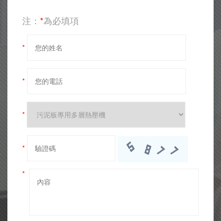
注：
*
為必填項
*
*
*
*
*