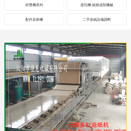
碎漿機系列
蛋托機-紙模成型機械
配件及附機
二手造紙設備調劑